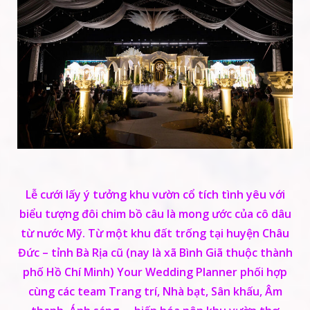
Lễ cưới lấy ý tưởng khu vườn cổ tích tình yêu với
biểu tượng đôi chim bồ câu là mong ước của cô dâu
từ nước Mỹ. Từ một khu đất trống tại huyện Châu
Đức – tỉnh Bà Rịa cũ (nay là xã Bình Giã thuộc thành
phố Hồ Chí Minh) Your Wedding Planner phối hợp
cùng các team Trang trí, Nhà bạt, Sân khấu, Âm