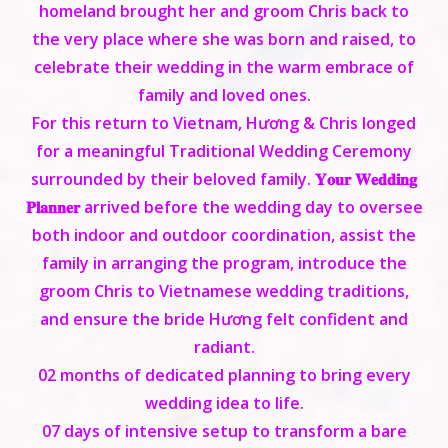
homeland brought her and groom Chris back to
the very place where she was born and raised, to
celebrate their wedding in the warm embrace of
family and loved ones.
For this return to Vietnam, Hương & Chris longed
for a meaningful Traditional Wedding Ceremony
surrounded by their beloved family. 𝐘𝐨𝐮𝐫 𝐖𝐞𝐝𝐝𝐢𝐧𝐠
𝐏𝐥𝐚𝐧𝐧𝐞𝐫 arrived before the wedding day to oversee
both indoor and outdoor coordination, assist the
family in arranging the program, introduce the
groom Chris to Vietnamese wedding traditions,
and ensure the bride Hương felt confident and
radiant.
0
2 months
of dedicated planning to bring every
wedding idea to life.
07 days
of intensive setup to transform a bare