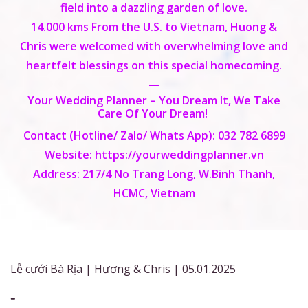
field into a dazzling garden of love.
14.000 kms
From the U.S. to Vietnam, Huong &
Chris were welcomed with overwhelming love and
heartfelt blessings on this special homecoming.
ĐĂNG KÝ NHẬN TƯ VẤN WEDDING
—
PLANNER
Your Wedding Planner
– You Dream It, We Take
Vui lòng để lại thông tin để Team YWP có
Care Of Your Dream!
thể liên hệ bạn sớm nhất.
Contact (Hotline/ Zalo/ Whats App):
032 782 6899
Website:
https://yourweddingplanner.vn
XEM THÊM PORTFOLIO
*
Tên của bạn
Address:
217/4 No Trang Long, W.Binh Thanh,
Vui lòng để lại thông tin để nhận được
HCMC, Vietnam
nhiều
portfolio khác
*
Số điện thoại
Lễ cưới Bà Rịa | Hương & Chris | 05.01.2025
-