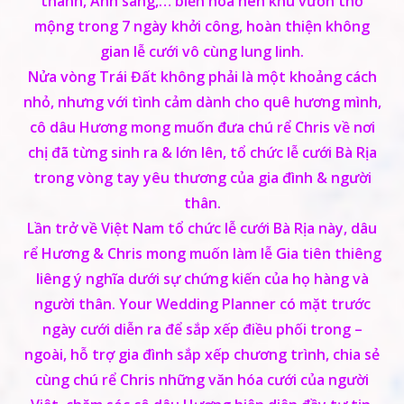
thanh, Ánh sáng,… biến hóa nên khu vườn thơ
mộng trong 7 ngày khởi công, hoàn thiện không
gian lễ cưới vô cùng lung linh.
Nửa vòng Trái Đất không phải là một khoảng cách
nhỏ, nhưng với tình cảm dành cho quê hương mình,
cô dâu Hương mong muốn đưa chú rể Chris về nơi
chị đã từng sinh ra & lớn lên, tổ chức lễ cưới Bà Rịa
trong vòng tay yêu thương của gia đình & người
thân.
Lần trở về Việt Nam tổ chức lễ cưới Bà Rịa này, dâu
rể Hương & Chris mong muốn làm lễ Gia tiên thiêng
liêng ý nghĩa dưới sự chứng kiến của họ hàng và
người thân. Your Wedding Planner có mặt trước
ngày cưới diễn ra để sắp xếp điều phối trong –
ngoài, hỗ trợ gia đình sắp xếp chương trình, chia sẻ
cùng chú rể Chris những văn hóa cưới của người