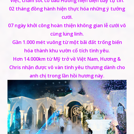
Việt, chăm sóc cô dâu Hương hiện diện đầy tự tin.
02 tháng
đồng hành hiện thực hóa những ý tưởng
cưới.
07 ngày
khởi công hoàn thiện không gian lễ cưới vô
cùng lung linh.
Gần
1.000 mét vuông
từ một bãi đất trống biến
hóa thành khu vườn cổ tích tình yêu.
Hơn
14.000km
từ Mỹ trở về Việt Nam, Hương &
Chris nhận được vô vàn tình yêu thương dành cho
anh chị trong lần hồi hương này.