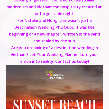
clinking of glasses. The fusion of Australian
modernism and Vietnamese hospitality created an
unforgettable night.
For Natalie and Hung, this wasn’t just a
Destination Wedding Phu Quoc
; it was the
beginning of a new chapter, written in the sand
and sealed by the sun.
Are you dreaming of a destination wedding in
Vietnam? Let Your Wedding Planner turn your
vision into reality. Contact us today!