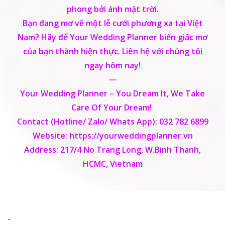
phong bởi ánh mặt trời.
Địa chỉ E-mail
Bạn đang mơ về một lễ cưới phương xa tại Việt
Nam? Hãy để Your Wedding Planner biến giấc mơ
của bạn thành hiện thực. Liên hệ với chúng tôi
ngay hôm nay!
—
Your Wedding Planner – You Dream It, We Take
Care Of Your Dream!
Contact (Hotline/ Zalo/ Whats App):
032 782 6899
Website:
https://yourweddingplanner.vn
Address:
217/4 No Trang Long, W.Binh Thanh,
HCMC, Vietnam
-