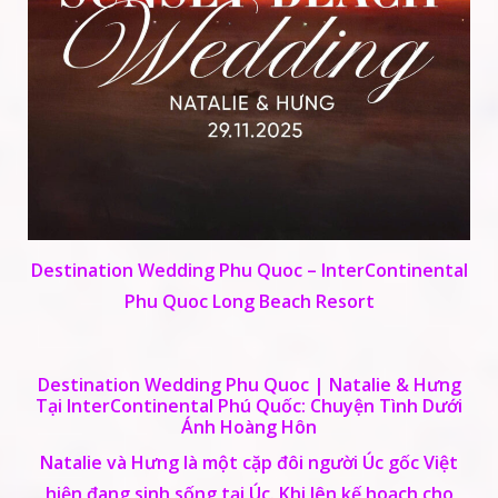
Destination Wedding Phu Quoc – InterContinental
Phu Quoc Long Beach Resort
Destination Wedding Phu Quoc | Natalie & Hưng
Tại InterContinental Phú Quốc: Chuyện Tình Dưới
Ánh Hoàng Hôn
Natalie và Hưng là một cặp đôi người Úc gốc Việt
hiện đang sinh sống tại Úc. Khi lên kế hoạch cho