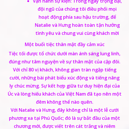
Vận hành sự kiện: Trong ngày trọng đại,
đội ngũ của chúng tôi điều phối mọi
hoạt động phía sau hậu trường, để
Natalie và Hưng hoàn toàn tận hưởng
tình yêu và chung vui cùng khách mời
ĐĂNG KÝ NHẬN TƯ VẤN WEDDING
Một buổi tiệc thân mật đầy cảm xúc
PLANNER
Tiệc tối được tổ chức dưới màn ánh sáng lung linh,
Vui lòng để lại thông tin để Team YWP có
đúng như tâm nguyện về sự thân mật của cặp đôi.
thể liên hệ bạn sớm nhất.
Với chỉ 80 vị khách, không gian tràn ngập tiếng
cười, những bài phát biểu xúc động và tiếng nâng
XEM THÊM PORTFOLIO
*
Tên của bạn
ly chúc mừng. Sự kết hợp giữa tư duy hiện đại của
Vui lòng để lại thông tin để nhận được
Úc và lòng hiếu khách của Việt Nam đã tạo nên một
nhiều
portfolio khác
đêm không thể nào quên.
Với Natalie và Hưng, đây không chỉ là một lễ cưới
*
Số điện thoại
phương xa tại Phú Quốc; đó là sự bắt đầu của một
chương mới, được viết trên cát trắng và niêm